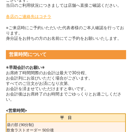
当日のご利用状況につきましては店舗へ直接ご確認ください。
各店のご連絡先はコチラ
※ご来店時にご予約いただいた代表者様のご本人確認を行ってお
ります。
身分証をお持ちの方のお名前にてご予約をお願いいたします。
営業時間について
※早期会計のお願い※
お席終了時間間際のお会計は最大で30分程、
お会計列にお並びいただく場合がございます。
すべてのご注文がお済になり次第、
お会計を済ませていただけますと幸いです。
お会計後はお席終了のお時間までごゆっくりとお過ごしくださ
い。
<営業時間>
平 日
昼の部 (90分制)
飲食ラストオーダー 50分後