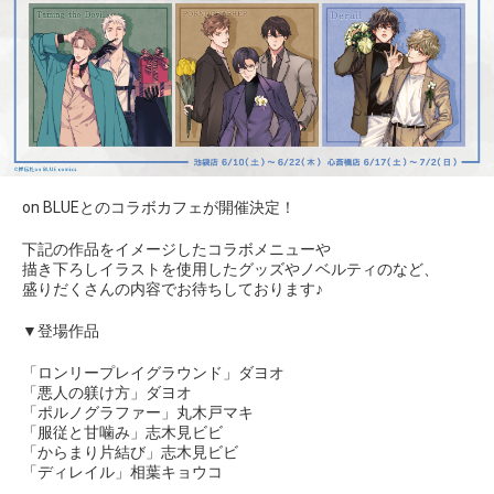
on BLUEとのコラボカフェが開催決定！
下記の作品をイメージしたコラボメニューや
描き下ろしイラストを使用したグッズやノベルティのなど、
盛りだくさんの内容でお待ちしております♪
▼登場作品
「ロンリープレイグラウンド」ダヨオ
「悪人の躾け方」ダヨオ
「ポルノグラファー」丸木戸マキ
「服従と甘噛み」志木見ビビ
「からまり片結び」志木見ビビ
「ディレイル」相葉キョウコ