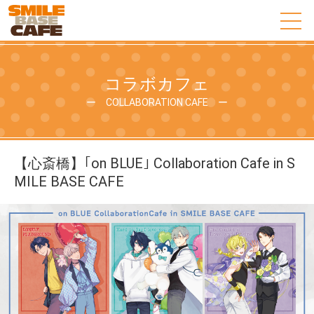
コラボカフェ
ー COLLABORATION CAFE ー
【心斎橋】｢on BLUE｣ Collaboration Cafe in S
MILE BASE CAFE