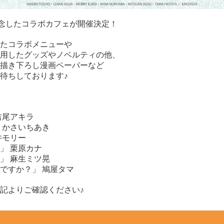
を記念したコラボカフェが開催決定！
たコラボメニューや
用したグッズやノベルティの他、
描き下ろし漫画ペーパーなど
待ちしております♪
吉尾アキラ
 かさいちあき
井モリー
」 栗原カナ
」 麻生ミツ晃
ですか？」 鳩屋タマ
記よりご確認ください♪