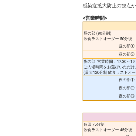
感染症拡大防止の観点か
<営業時間>
昼の部 (90分制)
飲食ラストオーダー 50分後
昼の部①
昼の部②
夜の部 営業時間：17:30～19:
ご入場時間をお選びいただけ
(最大120分制 飲食ラストオーダ
夜の部①
夜の部②
夜の部③
各回 75分制
飲食ラストオーダー 45分後