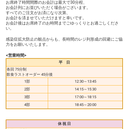
お席終了時間間際のお会計は最大で30分程、
お会計列にお並びいただく場合がございます。
すべてのご注文がお済になり次第、
お会計を済ませていただけますと幸いです。
お会計後はお席終了のお時間までごゆっくりとお過ごしくださ
い。
感染症拡大防止の観点からも、長時間のレジ列形成の回避にご協
力をお願いいたします。
<営業時間>
平 日
各回 75分制
飲食ラストオーダー 45分後
1部
12:30～13:45
2部
14:15～15:30
3部
17:00～18:15
4部
18:45～20:00
休 祝 日