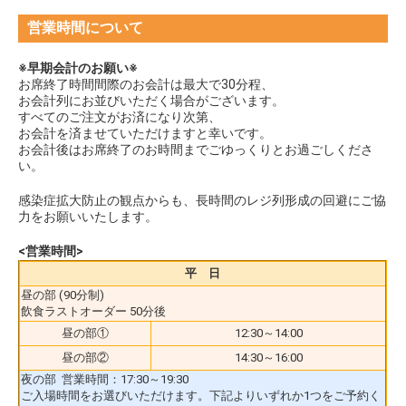
営業時間について
※早期会計のお願い※
お席終了時間間際のお会計は最大で30分程、
お会計列にお並びいただく場合がございます。
すべてのご注文がお済になり次第、
お会計を済ませていただけますと幸いです。
お会計後はお席終了のお時間までごゆっくりとお過ごしくださ
い。
感染症拡大防止の観点からも、長時間のレジ列形成の回避にご協
力をお願いいたします。
<営業時間>
平 日
昼の部 (90分制)
飲食ラストオーダー 50分後
昼の部①
12:30～14:00
昼の部②
14:30～16:00
夜の部 営業時間：17:30～19:30
ご入場時間をお選びいただけます。下記よりいずれか1つをご予約く