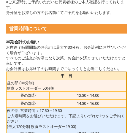
※ご来店時にご予約いただいた代表者様のご本人確認を行っておりま
す。
身分証をお持ちの方のお名前にてご予約をお願いいたします。
営業時間について
早期会計のお願い
お席終了時間間際のお会計は最大で30分程、お会計列にお並びいただ
く場合がございます。
すべてのご注文がお済になり次第、お会計を済ませていただけますと
幸いです。
お会計後はお席終了のお時間までごゆっくりとお過ごしください。
平 日
昼の部 (90分制)
飲食ラストオーダー 50分後
昼の部①
12:30～14:00
昼の部②
14:30～16:00
夜の部 営業時間：17:30～19:30
ご入場時間をお選びいただけます。下記よりいずれか1つをご予約く
ださい
(最大120分制 飲食ラストオーダー19:00)