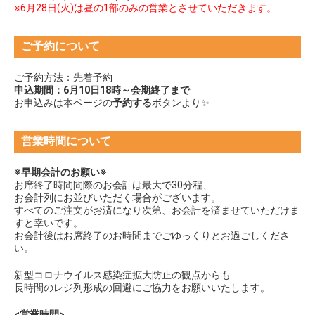
※6月28日(火)は昼の1部のみの営業とさせていただきます。
ご予約について
ご予約方法：先着予約
申込期間：6月10日18時～会期終了まで
お申込みは本ページの
予約する
ボタンより✨
営業時間について
※早期会計のお願い※
お席終了時間間際のお会計は最大で30分程、
お会計列にお並びいただく場合がございます。
すべてのご注文がお済になり次第、お会計を済ませていただけま
すと幸いです。
お会計後はお席終了のお時間までごゆっくりとお過ごしくださ
い。
新型コロナウイルス感染症拡大防止の観点からも
長時間のレジ列形成の回避にご協力をお願いいたします。
<営業時間>