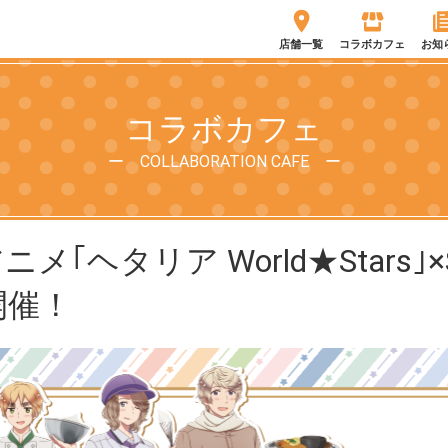
店舗一覧
コラボカフェ
お知
コラボカフェ
ー COLLABORATION CAFE ー
｢ヘタリア World★Stars｣×S
 開催！