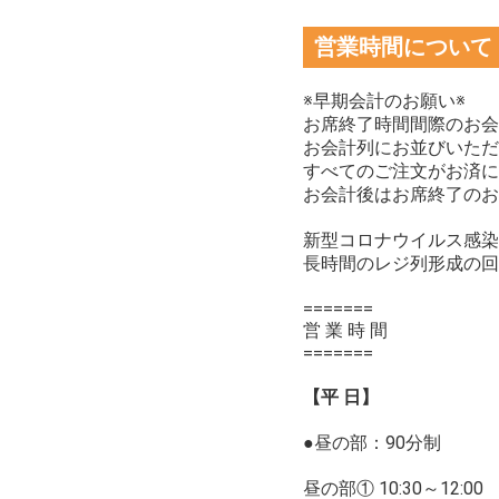
営業時間について
※早期会計のお願い※
お席終了時間間際のお会
お会計列にお並びいただ
すべてのご注文がお済に
お会計後はお席終了のお
新型コロナウイルス感染
長時間のレジ列形成の回
=======
営 業 時 間
=======
【平 日】
●昼の部：90分制
昼の部① 10:30～12:00