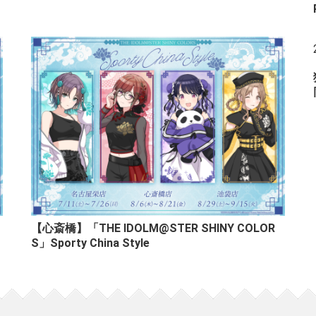
」
【心斎橋】「THE IDOLM@STER SHINY COLOR
S」Sporty China Style