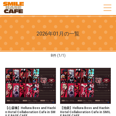
2026年01月の一覧
8
件 (1/1)
【心斎橋】Helluva Boss and Hazbi
【池袋】Helluva Boss and Hazbin
n Hotel Collaboration Cafe in SM
Hotel Collaboration Cafe in SMIL
ILE BASE CAFE
E BASE CAFE