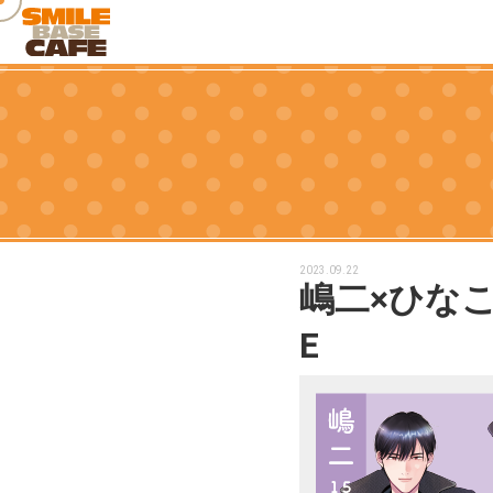
2023.09.22
嶋二×ひなこ×
E