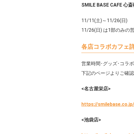
SMILE BASE CAFE 心
11/11(土)～11/26(日)
11/26(日) は1部の
各店コラボカフェ
営業時間･グッズ･コラ
下記のページよりご確認
<名古屋栄店>
https://smilebase.co.jp
<池袋店>