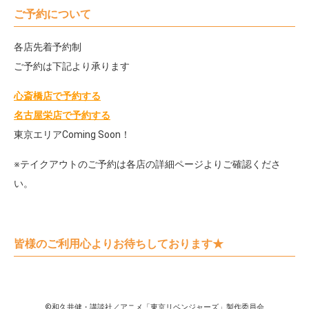
ご予約について
各店先着予約制
ご予約は下記より承ります
心斎橋店で予約する
名古屋栄店で予約する
東京エリアComing Soon！
※テイクアウトのご予約は各店の詳細ページよりご確認くださ
い。
皆様のご利用心よりお待ちしております★
©和久井健・講談社／アニメ「東京リベンジャーズ」製作委員会