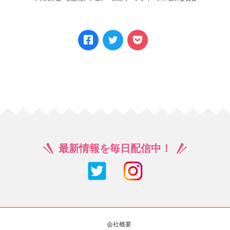
最新情報を毎日配信中！
会社概要